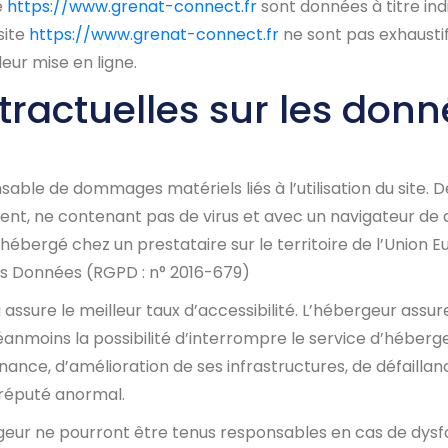
e
https://www.grenat-connect.fr
sont données à titre indi
site
https://www.grenat-connect.fr
ne sont pas exhaustif
eur mise en ligne.
ntractuelles sur les don
able de dommages matériels liés à l’utilisation du site. De 
écent, ne contenant pas de virus et avec un navigateur de
hébergé chez un prestataire sur le territoire de l’Unio
es Données (RGPD : n° 2016-679)
 assure le meilleur taux d’accessibilité. L’hébergeur assur
e néanmoins la possibilité d’interrompre le service d’héber
ce, d’amélioration de ses infrastructures, de défaillance
 réputé anormal.
geur ne pourront être tenus responsables en cas de dys