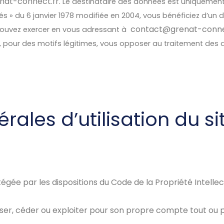
at-connect.fr.
Le destinataire des données est uniquement 
s » du 6 janvier 1978 modifiée en 2004, vous bénéficiez d’un d
contact@grenat-conne
pouvez exercer en vous adressant à
, pour des motifs légitimes, vous opposer au traitement des
rales d’utilisation du si
tégée par les dispositions du Code de la Propriété Intell
iser, céder ou exploiter pour son propre compte tout ou p